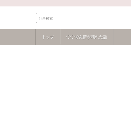
トップ
◯◯で友情が壊れた話