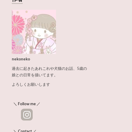
nekoneko
過去に起きたあれこれや犬猫のお話、5歳の
娘との日常を描いてます。
よろしくお願いします
＼ Follow me ／
＼ Contact ／