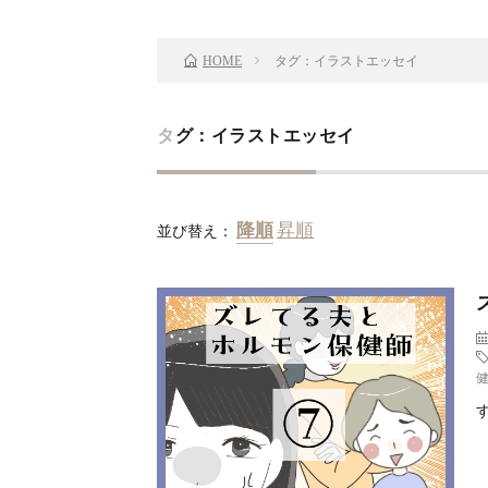
タグ：イラストエッセイ
HOME
タグ：イラストエッセイ
並び替え：