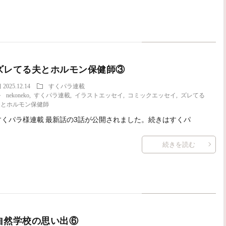
ズレてる夫とホルモン保健師③
2025.12.14
すくパラ連載
nekoneko
,
すくパラ連載
,
イラストエッセイ
,
コミックエッセイ
,
ズレてる
夫とホルモン保健師
すくパラ様連載 最新話の3話が公開されました。続きはすくパ
続きを読む
自然学校の思い出⑥