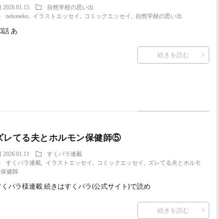
2026.01.15
自然学校の思い出
nekoneko
,
イラストエッセイ
,
コミックエッセイ
,
自然学校の思い出
0話 あ
続きを読む
ズレてる夫とホルモン保健師⑤
2026.01.11
すくパラ連載
すくパラ連載
,
イラストエッセイ
,
コミックエッセイ
,
ズレてる夫とホルモ
ン保健師
すくパラ様連載 続きはすくパラ(公式サイト)で読め
続きを読む