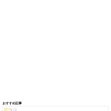
おすすめ記事