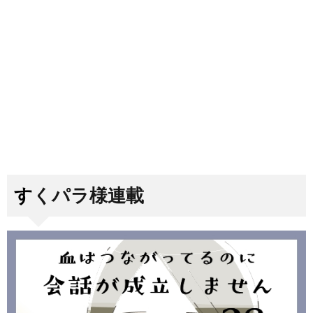
すくパラ様連載