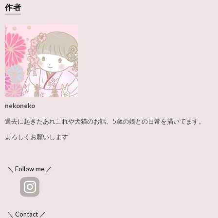
作者
nekoneko
過去に起きたあれこれや犬猫のお話、5歳の娘との日常を描いてます。
よろしくお願いします
＼ Follow me ／
＼ Contact ／