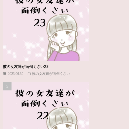
彼の女友達が面倒くさい23
2023.06.30
彼の女友達が面倒くさい