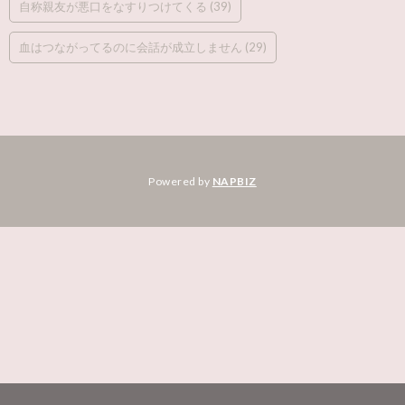
自称親友が悪口をなすりつけてくる
(39)
血はつながってるのに会話が成立しません
(29)
Powered by
NAPBIZ