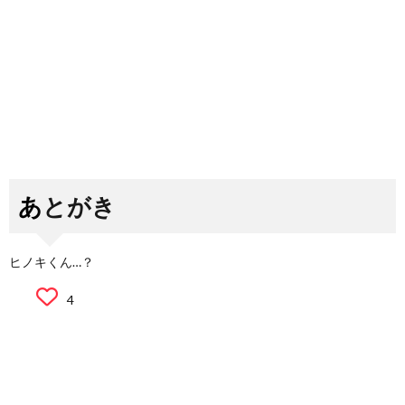
あとがき
ヒノキくん…？
4