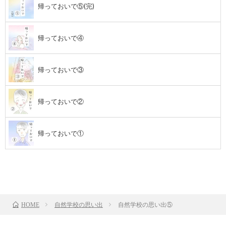
帰っておいで⑤(完)
帰っておいで④
帰っておいで③
帰っておいで②
帰っておいで①
前のお話
TOP
次のお話
自然学校の思い出
自然学校の思い出⑤
HOME