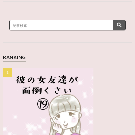
RANKING