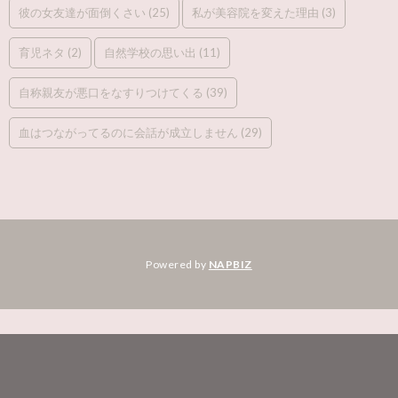
彼の女友達が面倒くさい
(25)
私が美容院を変えた理由
(3)
育児ネタ
(2)
自然学校の思い出
(11)
自称親友が悪口をなすりつけてくる
(39)
血はつながってるのに会話が成立しません
(29)
Powered by
NAPBIZ