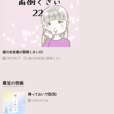
彼の女友達が面倒くさい22
2023.06.27
彼の女友達が面倒くさい
最近の投稿
帰っておいで⑤(完)
2026.07.06