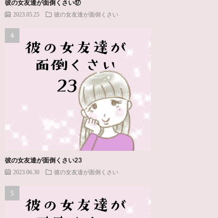
彼の女友達が面倒くさい⑰
2023.05.25
彼の女友達が面倒くさい
彼の女友達が面倒くさい23
2023.06.30
彼の女友達が面倒くさい