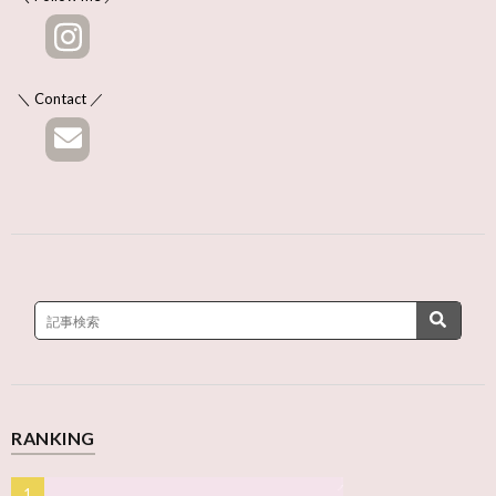
＼ Contact ／
RANKING