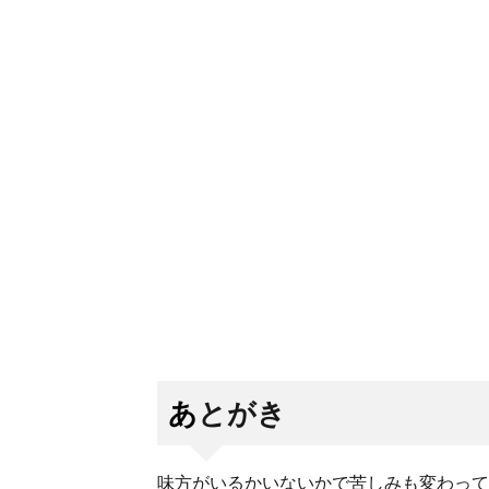
あとがき
味方がいるかいないかで苦しみも変わって