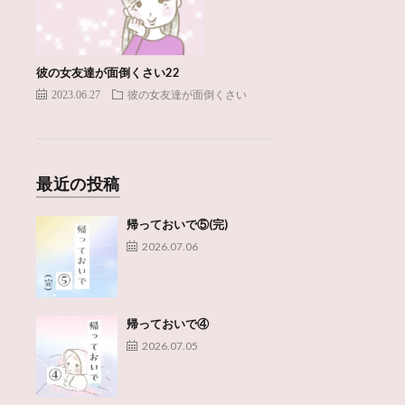
彼の女友達が面倒くさい22
2023.06.27
彼の女友達が面倒くさい
最近の投稿
帰っておいで⑤(完)
2026.07.06
帰っておいで④
2026.07.05