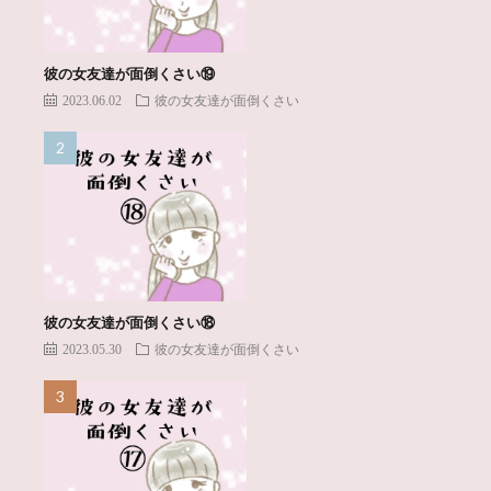
彼の女友達が面倒くさい⑲
2023.06.02
彼の女友達が面倒くさい
彼の女友達が面倒くさい⑱
2023.05.30
彼の女友達が面倒くさい