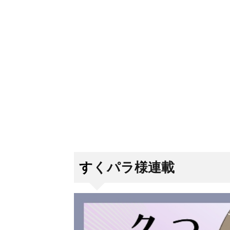
すくパラ様連載