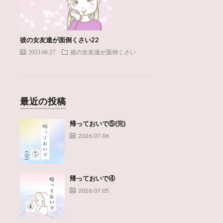
彼の女友達が面倒くさい22
2023.06.27
彼の女友達が面倒くさい
最近の投稿
帰っておいで⑤(完)
2026.07.06
帰っておいで④
2026.07.05