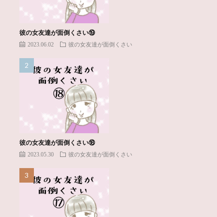
彼の女友達が面倒くさい⑲
2023.06.02
彼の女友達が面倒くさい
彼の女友達が面倒くさい⑱
2023.05.30
彼の女友達が面倒くさい