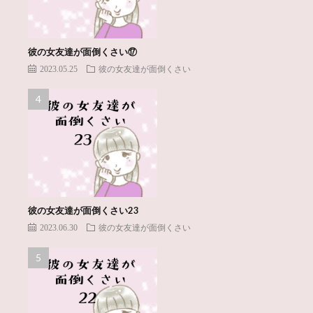
彼の女友達が面倒くさい⑰
2023.05.25
彼の女友達が面倒くさい
彼の女友達が面倒くさい23
2023.06.30
彼の女友達が面倒くさい