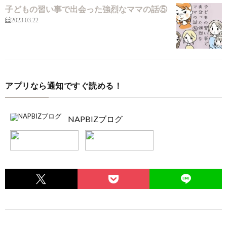
子どもの習い事で出会った強烈なママの話⑤
2023.03.22
アプリなら通知ですぐ読める！
NAPBIZブログ