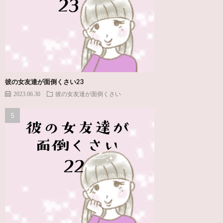
彼の女友達が面倒くさい23
2023.06.30
彼の女友達が面倒くさい