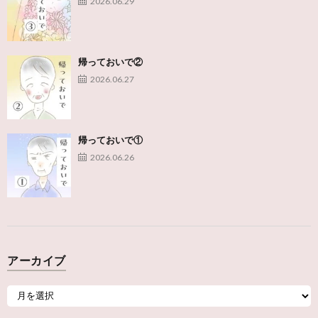
2026.06.29
帰っておいで②
2026.06.27
帰っておいで①
2026.06.26
アーカイブ