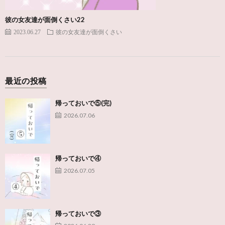
彼の女友達が面倒くさい22
2023.06.27
彼の女友達が面倒くさい
最近の投稿
帰っておいで⑤(完)
2026.07.06
帰っておいで④
2026.07.05
帰っておいで③