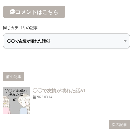
コメントはこちら
同じカテゴリの記事
前の記事
◯◯で友情が壊れた話61
2023.03.14
次の記事