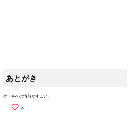
あとがき
ケーキへの情熱がすごい。
4