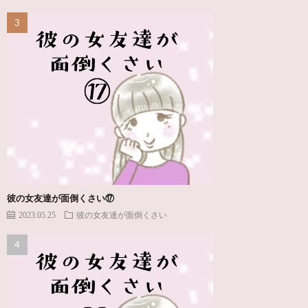
彼の女友達が面倒くさい⑰
2023.05.25
彼の女友達が面倒くさい