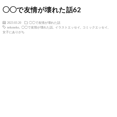
◯◯で友情が壊れた話62
2023.03.20
◯◯で友情が壊れた話
nekoneko
,
◯◯で友情が壊れた話
,
イラストエッセイ
,
コミックエッセイ
,
女子にありがち