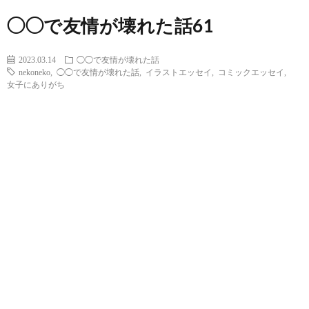
◯◯で友情が壊れた話61
2023.03.14
◯◯で友情が壊れた話
nekoneko
,
◯◯で友情が壊れた話
,
イラストエッセイ
,
コミックエッセイ
,
女子にありがち