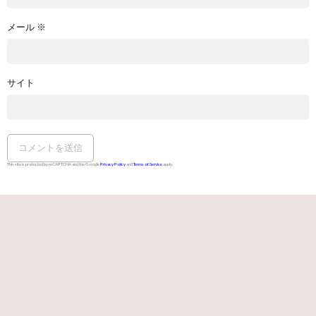
メール
※
サイト
This site is protected by reCAPTCHA and the Google
Privacy Policy
and
Terms of Service
apply.