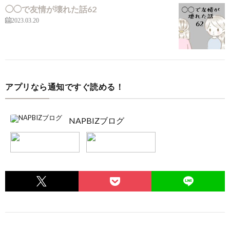
◯◯で友情が壊れた話62
2023.03.20
アプリなら通知ですぐ読める！
NAPBIZブログ