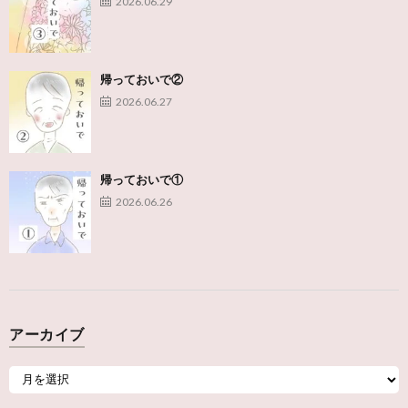
2026.06.29
帰っておいで②
2026.06.27
帰っておいで①
2026.06.26
アーカイブ