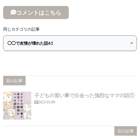
コメントはこちら
同じカテゴリの記事
前の記事
子どもの習い事で出会った強烈なママの話①
2023.03.09
次の記事