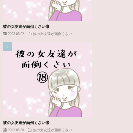
彼の女友達が面倒くさい⑲
2023.06.02
彼の女友達が面倒くさい
彼の女友達が面倒くさい⑱
2023.05.30
彼の女友達が面倒くさい