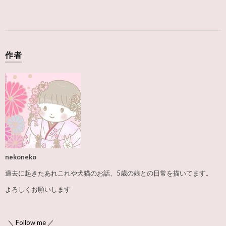
作者
nekoneko
過去に起きたあれこれや犬猫のお話、5歳の娘との日常を描いてます。
よろしくお願いします
＼ Follow me ／