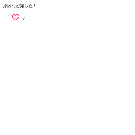
原因など知らぬ！
7