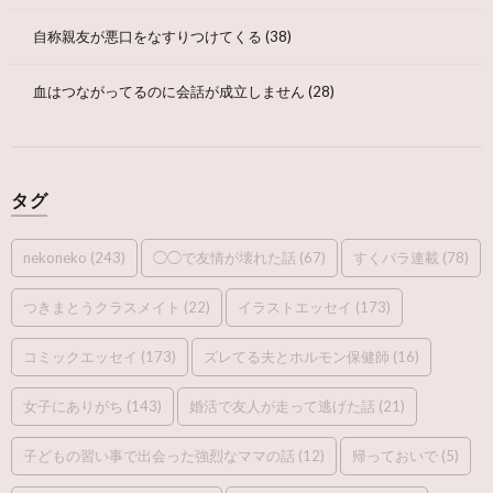
自称親友が悪口をなすりつけてくる
(38)
血はつながってるのに会話が成立しません
(28)
タグ
nekoneko
(243)
◯◯で友情が壊れた話
(67)
すくパラ連載
(78)
つきまとうクラスメイト
(22)
イラストエッセイ
(173)
コミックエッセイ
(173)
ズレてる夫とホルモン保健師
(16)
女子にありがち
(143)
婚活で友人が走って逃げた話
(21)
子どもの習い事で出会った強烈なママの話
(12)
帰っておいで
(5)