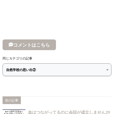
コメントはこちら
同じカテゴリの記事
前の記事
血はつながってるのに会話が成立しません29