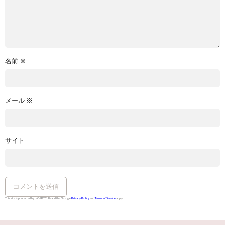
名前
※
メール
※
サイト
This site is protected by reCAPTCHA and the Google
Privacy Policy
and
Terms of Service
apply.