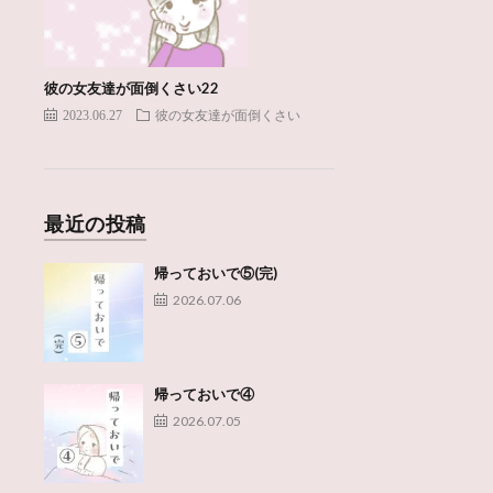
彼の女友達が面倒くさい22
2023.06.27
彼の女友達が面倒くさい
最近の投稿
帰っておいで⑤(完)
2026.07.06
帰っておいで④
2026.07.05