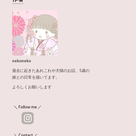
nekoneko
過去に起きたあれこれや犬猫のお話、5歳の
娘との日常を描いてます。
よろしくお願いします
＼ Follow me ／
＼ Contact ／