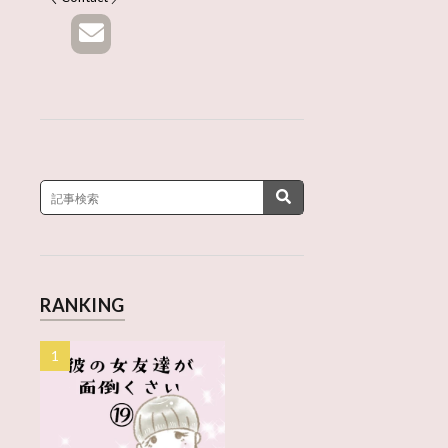
RANKING