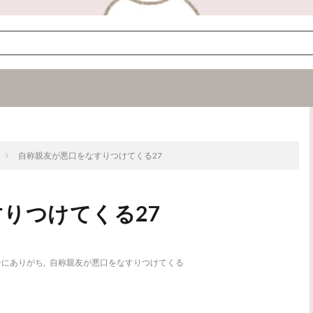
次のお話
自称親友が悪口をなすりつけてくる27
りつけてくる27
子にありがち
,
自称親友が悪口をなすりつけてくる