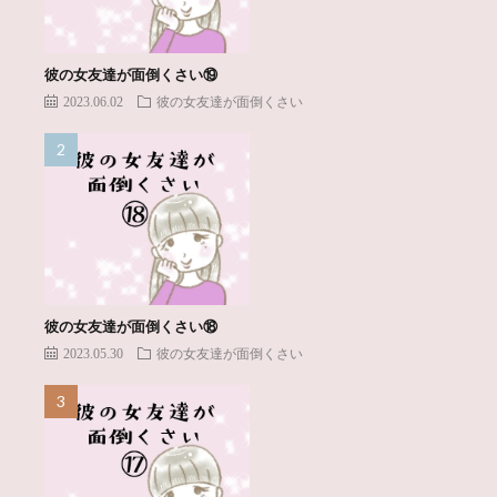
彼の女友達が面倒くさい⑲
2023.06.02
彼の女友達が面倒くさい
彼の女友達が面倒くさい⑱
2023.05.30
彼の女友達が面倒くさい