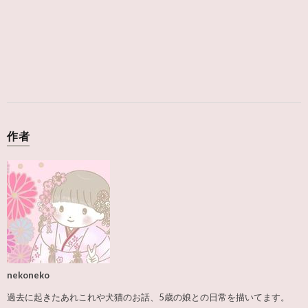
作者
nekoneko
過去に起きたあれこれや犬猫のお話、5歳の娘との日常を描いてます。