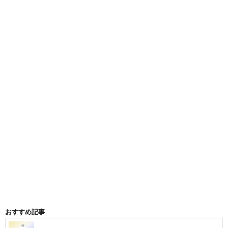
おすすめ記事