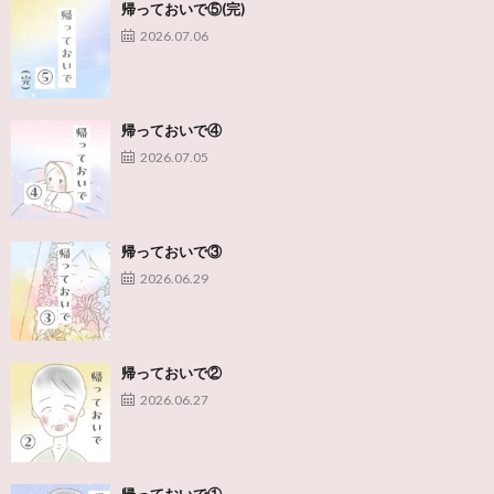
帰っておいで⑤(完)
2026.07.06
帰っておいで④
2026.07.05
帰っておいで③
2026.06.29
帰っておいで②
2026.06.27
帰っておいで①