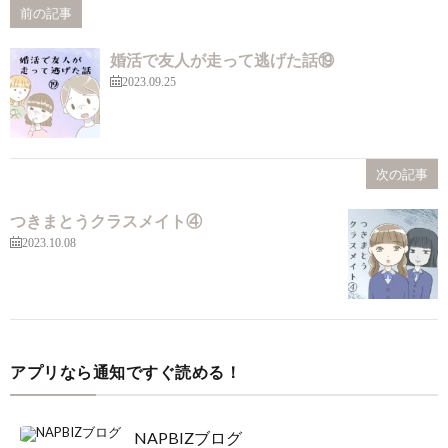
前の記事
婚活で友人が走って逃げた話⑲
2023.09.25
次の記事
つきまとうクラスメイト④
2023.10.08
アプリなら通知ですぐ読める！
NAPBIZブログ