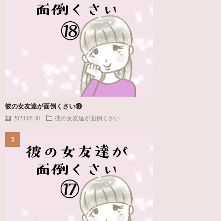
彼の女友達が面倒くさい⑱
2023.05.30
彼の女友達が面倒くさい