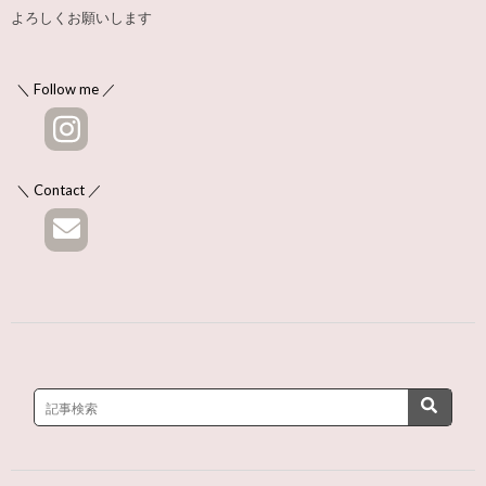
よろしくお願いします
＼ Follow me ／
＼ Contact ／