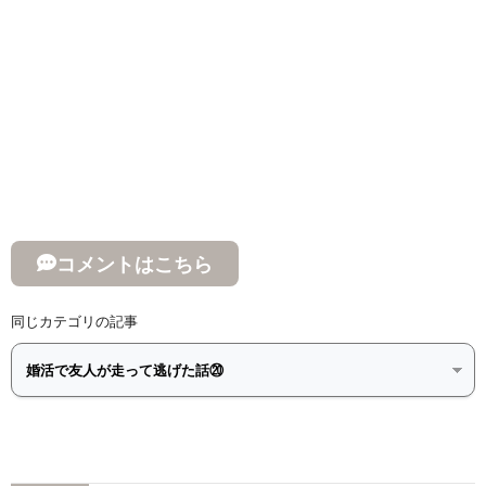
コメントはこちら
同じカテゴリの記事