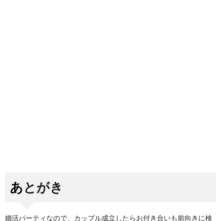
あとがき
婚活パーティなので、カップル成立したらお付き合いも前向きに検