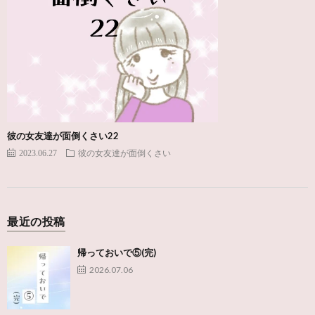
彼の女友達が面倒くさい22
2023.06.27
彼の女友達が面倒くさい
最近の投稿
帰っておいで⑤(完)
2026.07.06