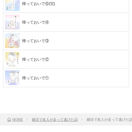
帰っておいで⑤(完)
帰っておいで④
帰っておいで③
帰っておいで②
帰っておいで①
前のお話
TOP
次のお話
婚活で友人が走って逃げた話
婚活で友人が走って逃げた
HOME