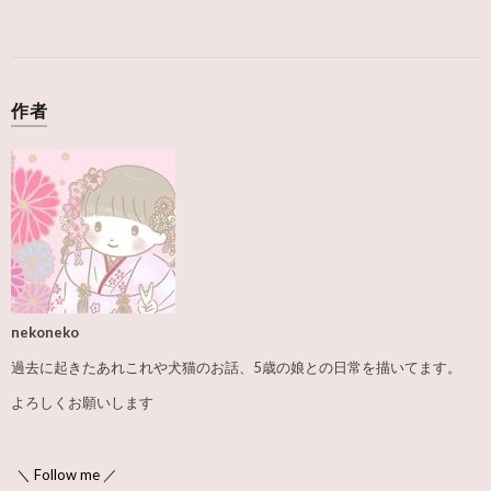
作者
nekoneko
過去に起きたあれこれや犬猫のお話、5歳の娘との日常を描いてます。
よろしくお願いします
＼ Follow me ／