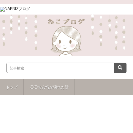
トップ
◯◯で友情が壊れた話