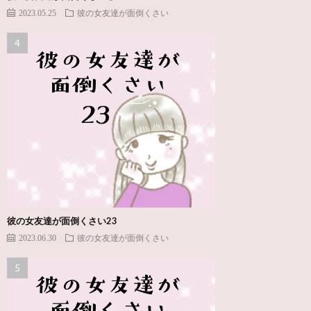
2023.05.25
彼の女友達が面倒くさい
彼の女友達が面倒くさい23
2023.06.30
彼の女友達が面倒くさい