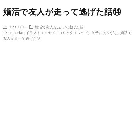
婚活で友人が走って逃げた話⑭
2023.08.30
婚活で友人が走って逃げた話
nekoneko
,
イラストエッセイ
,
コミックエッセイ
,
女子にありがち
,
婚活で
友人が走って逃げた話