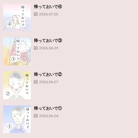
帰っておいで④
2026.07.05
帰っておいで③
2026.06.29
帰っておいで②
2026.06.27
帰っておいで①
2026.06.26