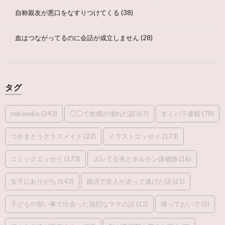
自称親友が悪口をなすりつけてくる
(38)
血はつながってるのに会話が成立しません
(28)
タグ
nekoneko
(243)
◯◯で友情が壊れた話
(67)
すくパラ連載
(78)
つきまとうクラスメイト
(22)
イラストエッセイ
(173)
コミックエッセイ
(173)
ズレてる夫とホルモン保健師
(16)
女子にありがち
(143)
婚活で友人が走って逃げた話
(21)
子どもの習い事で出会った強烈なママの話
(12)
帰っておいで
(5)