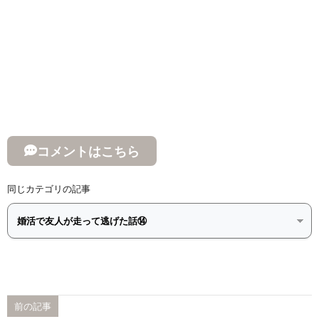
コメントはこちら
同じカテゴリの記事
前の記事