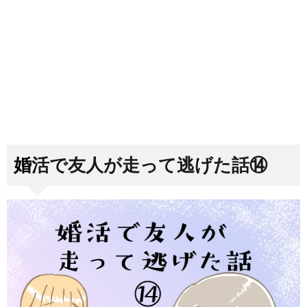
婚活で友人が走って逃げた話⑭