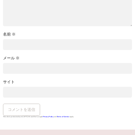
名前
※
メール
※
サイト
This site is protected by reCAPTCHA and the Google
Privacy Policy
and
Terms of Service
apply.