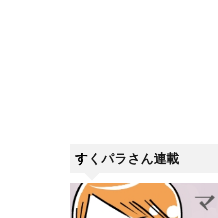
すくパラさん連載