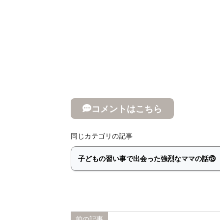
コメントはこちら
同じカテゴリの記事
前の記事