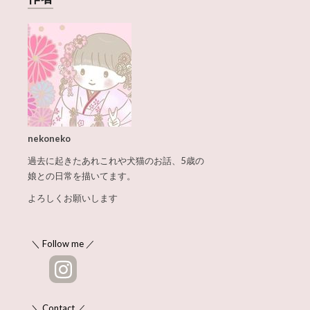
nekoneko
過去に起きたあれこれや犬猫のお話、5歳の
娘との日常を描いてます。
よろしくお願いします
＼ Follow me ／
＼ Contact ／