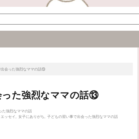
次のお話
で出会った強烈なママの話⑬
会った強烈なママの話⑬
った強烈なママの話
クエッセイ
,
女子にありがち
,
子どもの習い事で出会った強烈なママの話