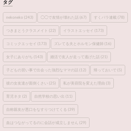
タグ
nekoneko
(243)
◯◯で友情が壊れた話
(67)
すくパラ連載
(78)
つきまとうクラスメイト
(22)
イラストエッセイ
(173)
コミックエッセイ
(173)
ズレてる夫とホルモン保健師
(16)
女子にありがち
(143)
婚活で友人が走って逃げた話
(21)
子どもの習い事で出会った強烈なママの話
(12)
帰っておいで
(5)
彼の女友達が面倒くさい
(25)
私が美容院を変えた理由
(3)
育児ネタ
(2)
自然学校の思い出
(11)
自称親友が悪口をなすりつけてくる
(39)
血はつながってるのに会話が成立しません
(29)