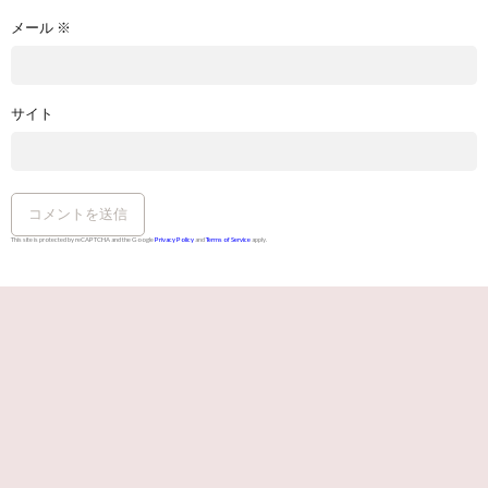
メール
※
サイト
This site is protected by reCAPTCHA and the Google
Privacy Policy
and
Terms of Service
apply.