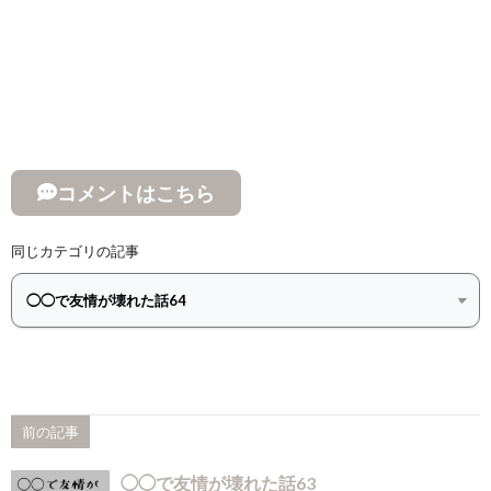
コメントはこちら
同じカテゴリの記事
前の記事
◯◯で友情が壊れた話63