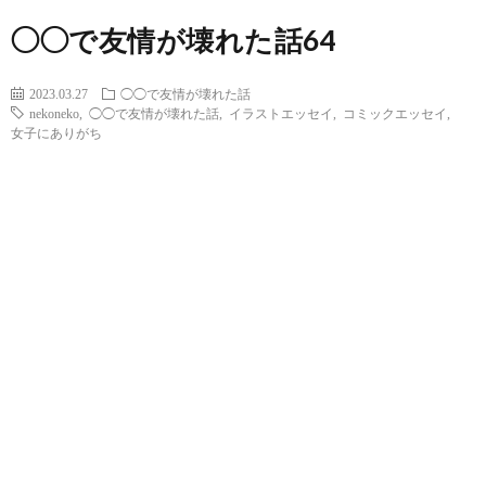
◯◯で友情が壊れた話64
2023.03.27
◯◯で友情が壊れた話
nekoneko
,
◯◯で友情が壊れた話
,
イラストエッセイ
,
コミックエッセイ
,
女子にありがち