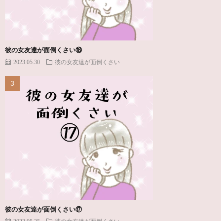
彼の女友達が面倒くさい⑱
2023.05.30
彼の女友達が面倒くさい
彼の女友達が面倒くさい⑰