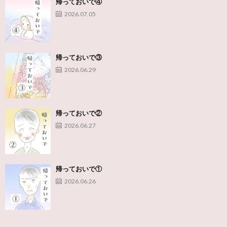
帰っておいで④
2026.07.05
帰っておいで③
2026.06.29
帰っておいで②
2026.06.27
帰っておいで①
2026.06.26