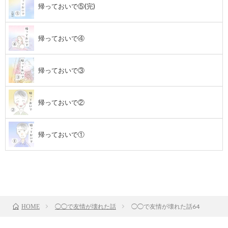
帰っておいで⑤(完)
帰っておいで④
帰っておいで③
帰っておいで②
帰っておいで①
前のお話
TOP
次のお話
◯◯で友情が壊れた話
◯◯で友情が壊れた話64
HOME