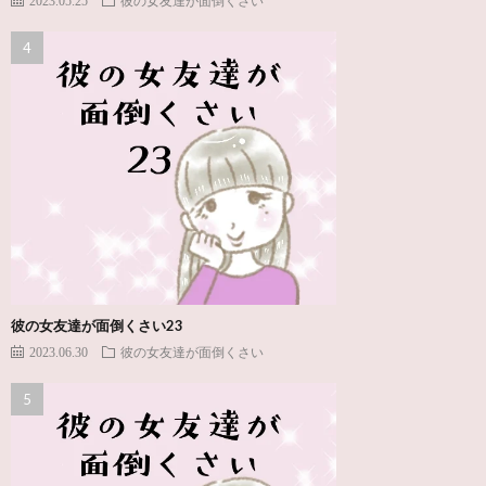
2023.05.25
彼の女友達が面倒くさい
彼の女友達が面倒くさい23
2023.06.30
彼の女友達が面倒くさい