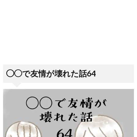
◯◯で友情が壊れた話64