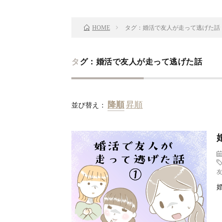
タグ：婚活で友人が走って逃げた話
HOME
タグ：婚活で友人が走って逃げた話
並び替え：