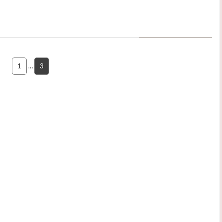
1
…
3