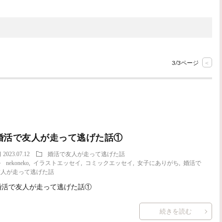
3/3ページ
<
婚活で友人が走って逃げた話①
2023.07.12
婚活で友人が走って逃げた話
nekoneko
,
イラストエッセイ
,
コミックエッセイ
,
女子にありがち
,
婚活で
友人が走って逃げた話
婚活で友人が走って逃げた話①
続きを読む