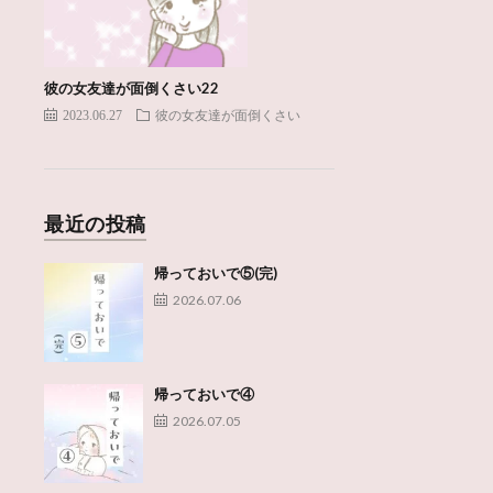
彼の女友達が面倒くさい22
2023.06.27
彼の女友達が面倒くさい
最近の投稿
帰っておいで⑤(完)
2026.07.06
帰っておいで④
2026.07.05