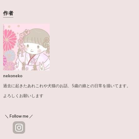
作者
nekoneko
過去に起きたあれこれや犬猫のお話、5歳の娘との日常を描いてます。
よろしくお願いします
＼ Follow me ／