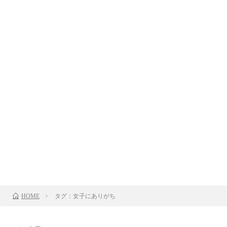
タグ：女子にありがち
HOME