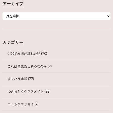
アーカイブ
カテゴリー
◯◯で友情が壊れた話
(70)
これは育児あるあるなのか
(2)
すくパラ連載
(77)
つきまとうクラスメイト
(22)
コミックエッセイ
(2)