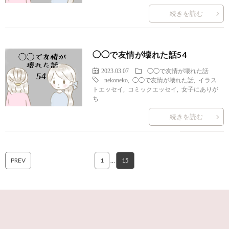
続きを読む
◯◯で友情が壊れた話54
2023.03.07
◯◯で友情が壊れた話
nekoneko
,
◯◯で友情が壊れた話
,
イラス
トエッセイ
,
コミックエッセイ
,
女子にありが
ち
続きを読む
PREV
1
…
15