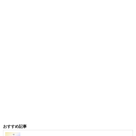
おすすめ記事