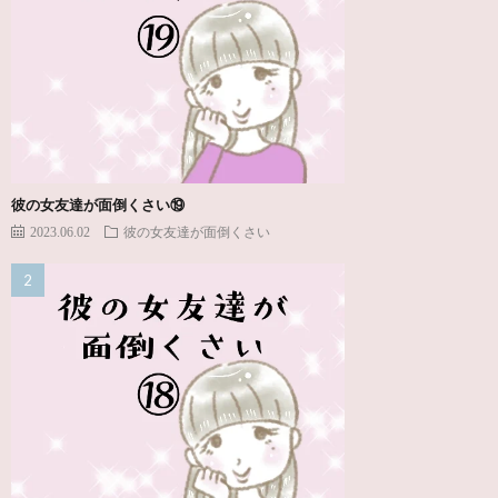
彼の女友達が面倒くさい⑲
2023.06.02
彼の女友達が面倒くさい