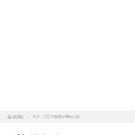
タグ：◯◯で友情が壊れた話
HOME