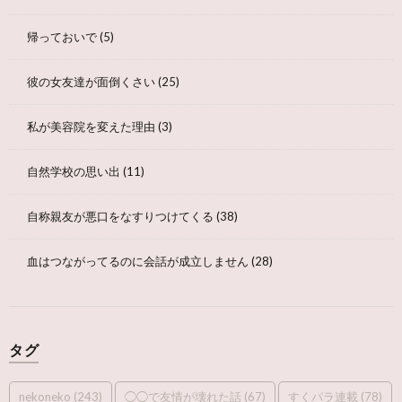
帰っておいで
(5)
彼の女友達が面倒くさい
(25)
私が美容院を変えた理由
(3)
自然学校の思い出
(11)
自称親友が悪口をなすりつけてくる
(38)
血はつながってるのに会話が成立しません
(28)
タグ
nekoneko
(243)
◯◯で友情が壊れた話
(67)
すくパラ連載
(78)