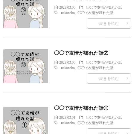
2023.03.06
◯◯で友情が壊れた話
nekoneko
,
◯◯で友情が壊れた話
続きを読む
◯◯で友情が壊れた話②
2023.03.06
◯◯で友情が壊れた話
nekoneko
,
◯◯で友情が壊れた話
続きを読む
◯◯で友情が壊れた話①
2023.03.01
◯◯で友情が壊れた話
nekoneko
,
◯◯で友情が壊れた話
続きを読む