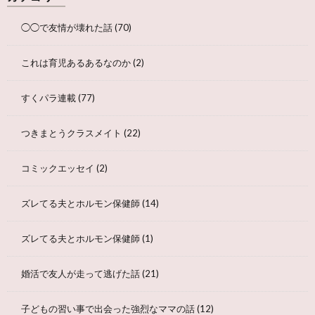
◯◯で友情が壊れた話
(70)
これは育児あるあるなのか
(2)
すくパラ連載
(77)
つきまとうクラスメイト
(22)
コミックエッセイ
(2)
ズレてる夫とホルモン保健師
(14)
ズレてる夫とホルモン保健師
(1)
婚活で友人が走って逃げた話
(21)
子どもの習い事で出会った強烈なママの話
(12)