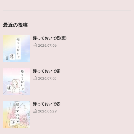
最近の投稿
帰っておいで⑤(完)
2026.07.06
帰っておいで④
2026.07.05
帰っておいで③
2026.06.29