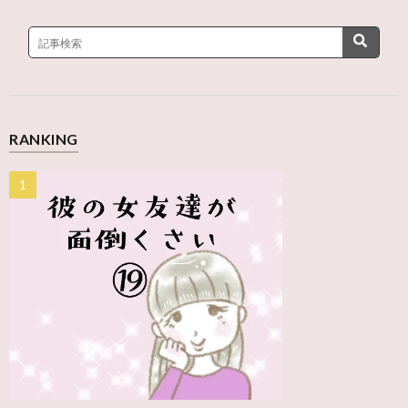
RANKING