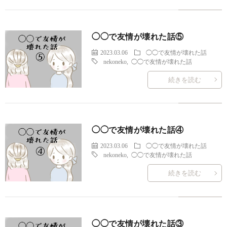
◯◯で友情が壊れた話⑤
2023.03.06
◯◯で友情が壊れた話
nekoneko
,
◯◯で友情が壊れた話
続きを読む
◯◯で友情が壊れた話④
2023.03.06
◯◯で友情が壊れた話
nekoneko
,
◯◯で友情が壊れた話
続きを読む
◯◯で友情が壊れた話③