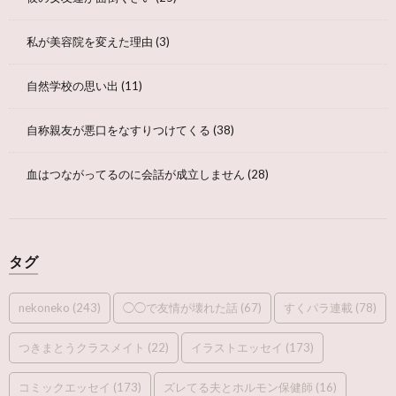
私が美容院を変えた理由
(3)
自然学校の思い出
(11)
自称親友が悪口をなすりつけてくる
(38)
血はつながってるのに会話が成立しません
(28)
タグ
nekoneko
(243)
◯◯で友情が壊れた話
(67)
すくパラ連載
(78)
つきまとうクラスメイト
(22)
イラストエッセイ
(173)
コミックエッセイ
(173)
ズレてる夫とホルモン保健師
(16)