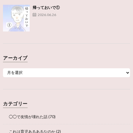
帰っておいで①
2026.06.26
アーカイブ
カテゴリー
◯◯で友情が壊れた話
(70)
これは育児あるあるなのか
(2)