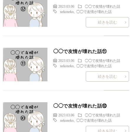
2023.03.06
◯◯で友情が壊れた話
nekoneko
,
◯◯で友情が壊れた話
続きを読む
◯◯で友情が壊れた話⑪
2023.03.06
◯◯で友情が壊れた話
nekoneko
,
◯◯で友情が壊れた話
続きを読む
◯◯で友情が壊れた話⑩
2023.03.06
◯◯で友情が壊れた話
nekoneko
,
◯◯で友情が壊れた話
続きを読む