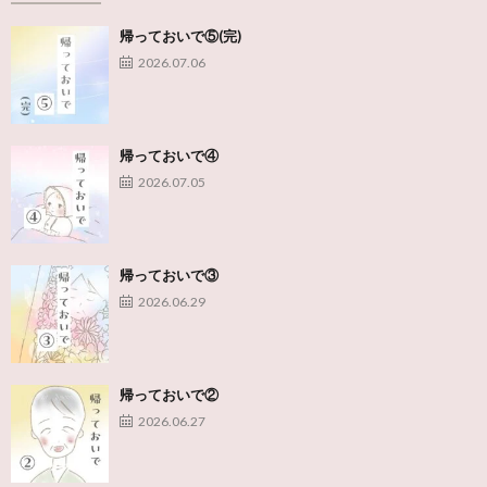
帰っておいで⑤(完)
2026.07.06
帰っておいで④
2026.07.05
帰っておいで③
2026.06.29
帰っておいで②
2026.06.27