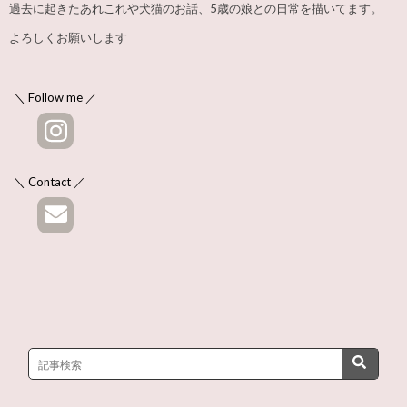
過去に起きたあれこれや犬猫のお話、5歳の娘との日常を描いてます。
よろしくお願いします
＼ Follow me ／
＼ Contact ／