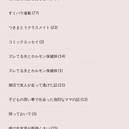
すくパラ連載
(77)
つきまとうクラスメイト
(22)
コミックエッセイ
(2)
ズレてる夫とホルモン保健師
(14)
ズレてる夫とホルモン保健師
(1)
婚活で友人が走って逃げた話
(21)
子どもの習い事で出会った強烈なママの話
(12)
帰っておいで
(5)
彼の女友達が面倒くさい
(25)