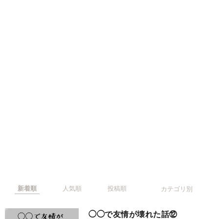
カテゴリ別
◯◯で友情が壊れた話
これは育児あるあるなのか
すくパラ連載
つきまとうクラスメイト
コミックエッセイ
ズレてる夫とホルモン保健師
ズレてる夫とホルモン保健師
婚活で友人が走って逃げた話
子どもの習い事で出会った強烈なママの話
帰っておいで
彼の女友達が面倒くさい
私が美容院を変えた理由
自然学校の思い出
自称親友が悪口をなすりつけてくる
血はつながってるのに会話が成立しません
◯◯で友情が壊れた話⑫