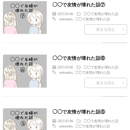
◯◯で友情が壊れた話⑦
2023.03.06
◯◯で友情が壊れた話
nekoneko
,
◯◯で友情が壊れた話
続きを読む
◯◯で友情が壊れた話⑥
2023.03.06
◯◯で友情が壊れた話
nekoneko
,
◯◯で友情が壊れた話
続きを読む
◯◯で友情が壊れた話⑤
2023.03.06
◯◯で友情が壊れた話
nekoneko
,
◯◯で友情が壊れた話