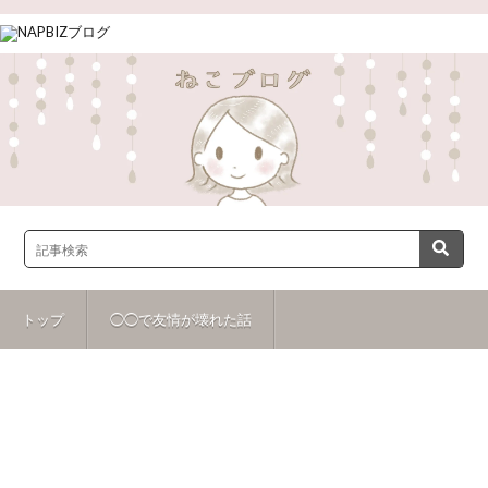
トップ
◯◯で友情が壊れた話