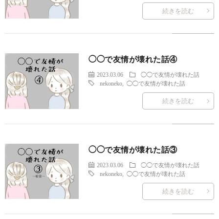
続きを読む
◯◯で友情が壊れた話④
2023.03.06
◯◯で友情が壊れた話
nekoneko
,
◯◯で友情が壊れた話
続きを読む
◯◯で友情が壊れた話③
2023.03.06
◯◯で友情が壊れた話
nekoneko
,
◯◯で友情が壊れた話
続きを読む