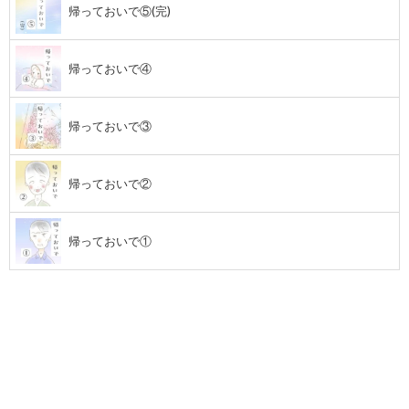
帰っておいで⑤(完)
帰っておいで④
帰っておいで③
帰っておいで②
帰っておいで①