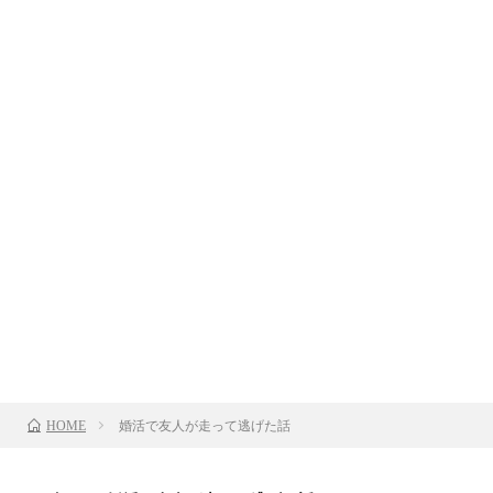
婚活で友人が走って逃げた話
HOME