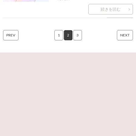
続きを読む
PREV
1
2
3
NEXT