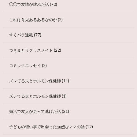
◯◯で友情が壊れた話
(70)
これは育児あるあるなのか
(2)
すくパラ連載
(77)
つきまとうクラスメイト
(22)
コミックエッセイ
(2)
ズレてる夫とホルモン保健師
(14)
ズレてる夫とホルモン保健師
(1)
婚活で友人が走って逃げた話
(21)
子どもの習い事で出会った強烈なママの話
(12)