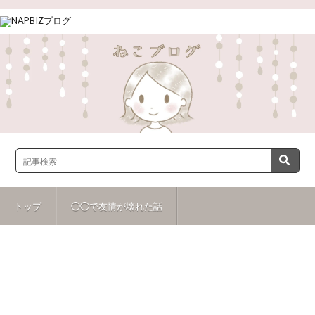
トップ
◯◯で友情が壊れた話