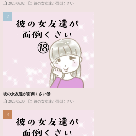
2023.06.02
彼の女友達が面倒くさい
彼の女友達が面倒くさい⑱
2023.05.30
彼の女友達が面倒くさい