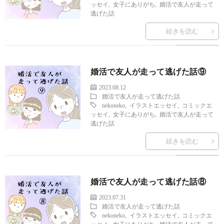
ッセイ
,
女子にありがち
,
婚活で友人が走って
逃げた話
続きを読む
婚活で友人が走って逃げた話⑨
2023.08.12
婚活で友人が走って逃げた話
nekoneko
,
イラストエッセイ
,
コミックエ
ッセイ
,
女子にありがち
,
婚活で友人が走って
逃げた話
続きを読む
婚活で友人が走って逃げた話⑧
2023.07.31
婚活で友人が走って逃げた話
nekoneko
,
イラストエッセイ
,
コミックエ