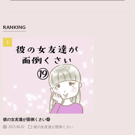
RANKING
彼の女友達が面倒くさい⑲
2023.06.02
彼の女友達が面倒くさい