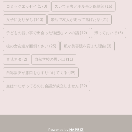
コミックエッセイ
(173)
ズレてる夫とホルモン保健師
(16)
女子にありがち
(143)
婚活で友人が走って逃げた話
(21)
子どもの習い事で出会った強烈なママの話
(12)
帰っておいで
(5)
彼の女友達が面倒くさい
(25)
私が美容院を変えた理由
(3)
育児ネタ
(2)
自然学校の思い出
(11)
自称親友が悪口をなすりつけてくる
(39)
血はつながってるのに会話が成立しません
(29)
Powered by
NAPBIZ