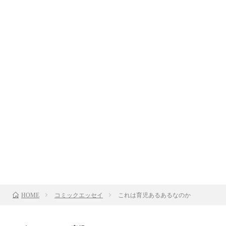
コミックエッセイ
これは育児あるあるなのか
HOME