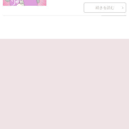
続きを読む