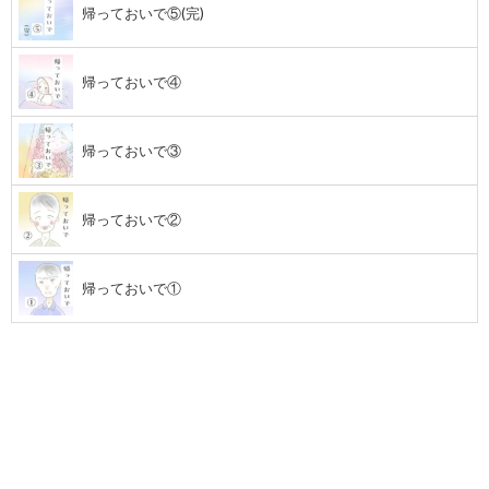
帰っておいで⑤(完)
帰っておいで④
帰っておいで③
帰っておいで②
帰っておいで①