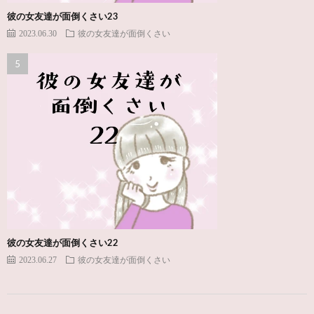
彼の女友達が面倒くさい23
2023.06.30
彼の女友達が面倒くさい
彼の女友達が面倒くさい22
2023.06.27
彼の女友達が面倒くさい