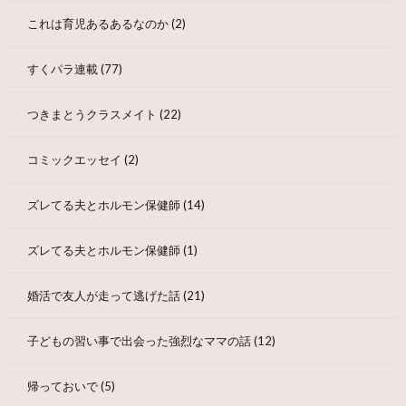
これは育児あるあるなのか
(2)
すくパラ連載
(77)
つきまとうクラスメイト
(22)
コミックエッセイ
(2)
ズレてる夫とホルモン保健師
(14)
ズレてる夫とホルモン保健師
(1)
婚活で友人が走って逃げた話
(21)
子どもの習い事で出会った強烈なママの話
(12)
帰っておいで
(5)