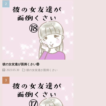
彼の女友達が面倒くさい⑱
2023.05.30
彼の女友達が面倒くさい