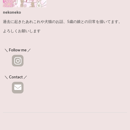
nekoneko
過去に起きたあれこれや犬猫のお話、5歳の娘との日常を描いてます。
よろしくお願いします
＼ Follow me ／
＼ Contact ／