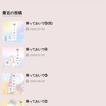
最近の投稿
帰っておいで⑤(完)
2026.07.06
帰っておいで④
2026.07.05
帰っておいで③
2026.06.29
帰っておいで②