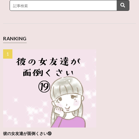
RANKING
彼の女友達が面倒くさい⑲